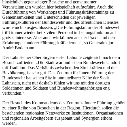
hinsichtlich gegenseitiger Besuche und gemeinsamer
Veranstaltungen wurden hier beispielhaft aufgeführt. Auch die
Durchführung von Workshops und Führungskräftetrainings zu
Gemeinsamkeiten und Unterschieden der jeweiligen
Führungskulturen der Bundeswehr und des öffentlichen Dienstes
wurde nicht ausgeschlossen. „Die Führungskultur der Bundeswehr
trifft immer wieder bei zivilem Personal in Leitungsfunktion auf
großes Interesse. Aber auch wir können aus der Praxis und den
Erfahrungen anderer Führungskräfte lernen“, so Generalmajor
André Bodemann.
Der Lahnsteiner Oberbürgermeister Labonte zeigte sich nach dem
Besuch zufrieden. „Die Stadt war und ist ein Bundeswehrstandort
mit Tradition. Das Verhältnis zwischen den Streitkräften und der
Bevölkerung ist sehr gut. Das Zentrum für Innere Führung der
Bundeswehr hat seinen Sitz in unmittelbarer Nähe der Stadt
Lahnstein, nicht nur deshalb fühlen wir uns mit den dortigen
Soldatinnen und Soldaten und Bundeswehrangehörigen eng
verbunden.“
Der Besuch des Kommandeurs des Zentrums Innere Führung gehört
zu einer Reihe von Besuchen in der Region. Hierdurch sollen die
bestehenden regionalen Netzwerke zu Institutionen, Organisationen
und regionalen Arbeitgebern ausgebaut und Synergien erhöht
werden.