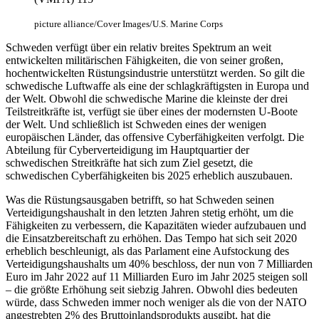
picture alliance/Cover Images/U.S. Marine Corps
Schweden verfügt über ein relativ breites Spektrum an weit
entwickelten militärischen Fähigkeiten, die von seiner großen,
hochentwickelten Rüstungsindustrie unterstützt werden. So gilt die
schwedische Luftwaffe als eine der schlagkräftigsten in Europa und
der Welt. Obwohl die schwedische Marine die kleinste der drei
Teilstreitkräfte ist, verfügt sie über eines der modernsten U-Boote
der Welt. Und schließlich ist Schweden eines der wenigen
europäischen Länder, das offensive Cyberfähigkeiten verfolgt. Die
Abteilung für Cyberverteidigung im Hauptquartier der
schwedischen Streitkräfte hat sich zum Ziel gesetzt, die
schwedischen Cyberfähigkeiten bis 2025 erheblich auszubauen.
Was die Rüstungsausgaben betrifft, so hat Schweden seinen
Verteidigungshaushalt in den letzten Jahren stetig erhöht, um die
Fähigkeiten zu verbessern, die Kapazitäten wieder aufzubauen und
die Einsatzbereitschaft zu erhöhen. Das Tempo hat sich seit 2020
erheblich beschleunigt, als das Parlament eine Aufstockung des
Verteidigungshaushalts um 40% beschloss, der nun von 7 Milliarden
Euro im Jahr 2022 auf 11 Milliarden Euro im Jahr 2025 steigen soll
– die größte Erhöhung seit siebzig Jahren. Obwohl dies bedeuten
würde, dass Schweden immer noch weniger als die von der NATO
angestrebten 2% des Bruttoinlandsprodukts ausgibt, hat die