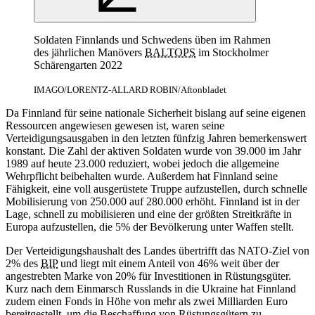
Soldaten Finnlands und Schwedens üben im Rahmen
des jährlichen Manövers
BALTOPS
im Stockholmer
Schärengarten 2022
IMAGO/LORENTZ-ALLARD ROBIN/Aftonbladet
Da Finnland für seine nationale Sicherheit bislang auf seine eigenen
Ressourcen angewiesen gewesen ist, waren seine
Verteidigungsausgaben in den letzten fünfzig Jahren bemerkenswert
konstant. Die Zahl der aktiven Soldaten wurde von 39.000 im Jahr
1989 auf heute 23.000 reduziert, wobei jedoch die allgemeine
Wehrpflicht beibehalten wurde. Außerdem hat Finnland seine
Fähigkeit, eine voll ausgerüstete Truppe aufzustellen, durch schnelle
Mobilisierung von 250.000 auf 280.000 erhöht. Finnland ist in der
Lage, schnell zu mobilisieren und eine der größten Streitkräfte in
Europa aufzustellen, die 5% der Bevölkerung unter Waffen stellt.
Der Verteidigungshaushalt des Landes übertrifft das NATO-Ziel von
2% des
BIP
und liegt mit einem Anteil von 46% weit über der
angestrebten Marke von 20% für Investitionen in Rüstungsgüter.
Kurz nach dem Einmarsch Russlands in die Ukraine hat Finnland
zudem einen Fonds in Höhe von mehr als zwei Milliarden Euro
bereitgestellt, um die Beschaffung von Rüstungsgütern zu