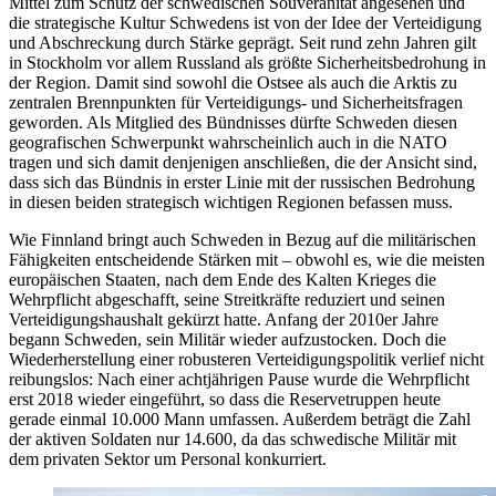
Mittel zum Schutz der schwedischen Souveränität angesehen und
die strategische Kultur Schwedens ist von der Idee der Verteidigung
und Abschreckung durch Stärke geprägt. Seit rund zehn Jahren gilt
in Stockholm vor allem Russland als größte Sicherheitsbedrohung in
der Region. Damit sind sowohl die Ostsee als auch die Arktis zu
zentralen Brennpunkten für Verteidigungs- und Sicherheitsfragen
geworden. Als Mitglied des Bündnisses dürfte Schweden diesen
geografischen Schwerpunkt wahrscheinlich auch in die NATO
tragen und sich damit denjenigen anschließen, die der Ansicht sind,
dass sich das Bündnis in erster Linie mit der russischen Bedrohung
in diesen beiden strategisch wichtigen Regionen befassen muss.
Wie Finnland bringt auch Schweden in Bezug auf die militärischen
Fähigkeiten entscheidende Stärken mit – obwohl es, wie die meisten
europäischen Staaten, nach dem Ende des Kalten Krieges die
Wehrpflicht abgeschafft, seine Streitkräfte reduziert und seinen
Verteidigungshaushalt gekürzt hatte. Anfang der 2010er Jahre
begann Schweden, sein Militär wieder aufzustocken. Doch die
Wiederherstellung einer robusteren Verteidigungspolitik verlief nicht
reibungslos: Nach einer achtjährigen Pause wurde die Wehrpflicht
erst 2018 wieder eingeführt, so dass die Reservetruppen heute
gerade einmal 10.000 Mann umfassen. Außerdem beträgt die Zahl
der aktiven Soldaten nur 14.600, da das schwedische Militär mit
dem privaten Sektor um Personal konkurriert.