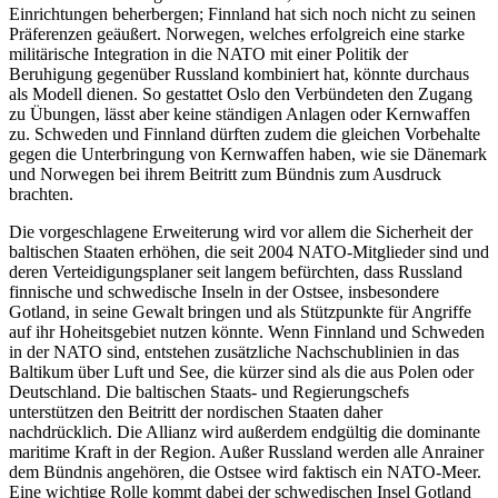
Einrichtungen beherbergen; Finnland hat sich noch nicht zu seinen
Präferenzen geäußert. Norwegen, welches erfolgreich eine starke
militärische Integration in die NATO mit einer Politik der
Beruhigung gegenüber Russland kombiniert hat, könnte durchaus
als Modell dienen. So gestattet Oslo den Verbündeten den Zugang
zu Übungen, lässt aber keine ständigen Anlagen oder Kernwaffen
zu. Schweden und Finnland dürften zudem die gleichen Vorbehalte
gegen die Unterbringung von Kernwaffen haben, wie sie Dänemark
und Norwegen bei ihrem Beitritt zum Bündnis zum Ausdruck
brachten.
Die vorgeschlagene Erweiterung wird vor allem die Sicherheit der
baltischen Staaten erhöhen, die seit 2004 NATO-Mitglieder sind und
deren Verteidigungsplaner seit langem befürchten, dass Russland
finnische und schwedische Inseln in der Ostsee, insbesondere
Gotland, in seine Gewalt bringen und als Stützpunkte für Angriffe
auf ihr Hoheitsgebiet nutzen könnte. Wenn Finnland und Schweden
in der NATO sind, entstehen zusätzliche Nachschublinien in das
Baltikum über Luft und See, die kürzer sind als die aus Polen oder
Deutschland. Die baltischen Staats- und Regierungschefs
unterstützen den Beitritt der nordischen Staaten daher
nachdrücklich. Die Allianz wird außerdem endgültig die dominante
maritime Kraft in der Region. Außer Russland werden alle Anrainer
dem Bündnis angehören, die Ostsee wird faktisch ein NATO-Meer.
Eine wichtige Rolle kommt dabei der schwedischen Insel Gotland