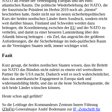
NATO als Pfeiler der Verteidigung Europas und des euro-
atlantischen Raums. Die politische Wiederbelebung der NATO, die
der französische Präsident im Herbst 2019 noch als „hirntot“
beschrieben hatte, findet nicht nur im neuen sicherheitspolitischen
Kurs der beiden nordischen Länder ihren Ausdruck, sondern reicht
weit darüber hinaus. Finnland und Schweden werden dazu
beitragen, die Koordinierung zwischen der
EU
und der NATO zu
vertiefen, und damit zu einer besseren Lastenteilung über den
Atlantik hinweg beitragen – ein Ziel, das angesichts der größeren
Anforderungen, die die Sicherheitslage im indo-pazifischen Raum
an die Vereinigten Staaten stellt, immer wichtiger wird.
Fazit
Kurz gesagt, die beiden nordischen Staaten wissen, dass ihr Beitritt
zur NATO das Bündnis nicht zuletzt zu einem viel wertvolleren
Partner für die USA macht. Dadurch wird es noch wahrscheinlicher,
dass das amerikanische Engagement in Europa stark und
widerstandsfähig bleibt, und das ist die beste Sicherheitsgarantie, die
sich beide Länder wünschen können.
Heute schon agil geführt?
So die Leitfrage des Kommandeurs Zentrum Innere Führung
(
ZInFü
) Generalmajor André Bodemann zur
IF -
Zeitschrift für