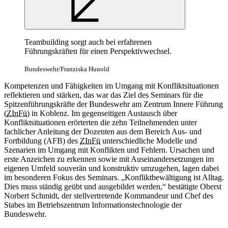
Teambuilding sorgt auch bei erfahrenen
Führungskräften für einen Perspektivwechsel.
Bundeswehr/Franziska Hunold
Kompetenzen und Fähigkeiten im Umgang mit Konfliktsituationen
reflektieren und stärken, das war das Ziel des Seminars für die
Spitzenführungskräfte der Bundeswehr am Zentrum Innere Führung
(
ZInFü
) in Koblenz. Im gegenseitigen Austausch über
Konfliktsituationen erörterten die zehn Teilnehmenden unter
fachlicher Anleitung der Dozenten aus dem Bereich Aus- und
Fortbildung (AFB) des
ZInFü
unterschiedliche Modelle und
Szenarien im Umgang mit Konflikten und Fehlern. Ursachen und
erste Anzeichen zu erkennen sowie mit Auseinandersetzungen im
eigenen Umfeld souverän und konstruktiv umzugehen, lagen dabei
im besonderen Fokus des Seminars. „Konfliktbewältigung ist Alltag.
Dies muss ständig geübt und ausgebildet werden,“ bestätigte Oberst
Norbert Schmidt, der stellvertretende Kommandeur und Chef des
Stabes im Betriebszentrum Informationstechnologie der
Bundeswehr.