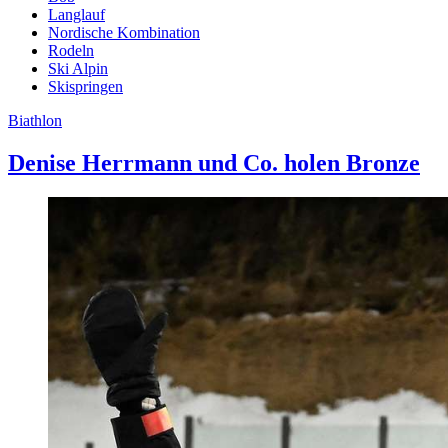
Langlauf
Nordische Kombination
Rodeln
Ski Alpin
Skispringen
Biathlon
Denise Herrmann und Co. holen Bronze