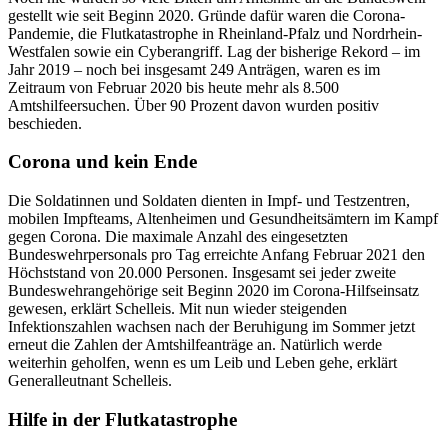
gestellt wie seit Beginn 2020. Gründe dafür waren die Corona-
Pandemie, die Flutkatastrophe in Rheinland-Pfalz und Nordrhein-
Westfalen sowie ein Cyberangriff. Lag der bisherige Rekord – im
Jahr 2019 – noch bei insgesamt 249 Anträgen, waren es im
Zeitraum von Februar 2020 bis heute mehr als 8.500
Amtshilfeersuchen. Über 90 Prozent davon wurden positiv
beschieden.
Corona und kein Ende
Die Soldatinnen und Soldaten dienten in Impf- und Testzentren,
mobilen Impfteams, Altenheimen und Gesundheitsämtern im Kampf
gegen Corona. Die maximale Anzahl des eingesetzten
Bundeswehrpersonals pro Tag erreichte Anfang Februar 2021 den
Höchststand von 20.000 Personen. Insgesamt sei jeder zweite
Bundeswehrangehörige seit Beginn 2020 im Corona-Hilfseinsatz
gewesen, erklärt Schelleis. Mit nun wieder steigenden
Infektionszahlen wachsen nach der Beruhigung im Sommer jetzt
erneut die Zahlen der Amtshilfeanträge an. Natürlich werde
weiterhin geholfen, wenn es um Leib und Leben gehe, erklärt
Generalleutnant Schelleis.
Hilfe in der Flutkatastrophe