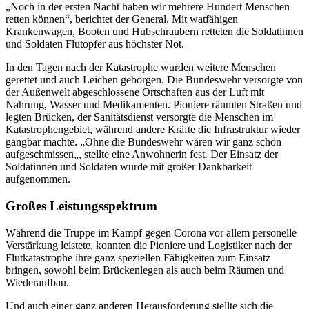
„Noch in der ersten Nacht haben wir mehrere Hundert Menschen
retten können“, berichtet der General. Mit watfähigen
Krankenwagen, Booten und Hubschraubern retteten die Soldatinnen
und Soldaten Flutopfer aus höchster Not.
In den Tagen nach der Katastrophe wurden weitere Menschen
gerettet und auch Leichen geborgen. Die Bundeswehr versorgte von
der Außenwelt abgeschlossene Ortschaften aus der Luft mit
Nahrung, Wasser und Medikamenten. Pioniere räumten Straßen und
legten Brücken, der Sanitätsdienst versorgte die Menschen im
Katastrophengebiet, während andere Kräfte die Infrastruktur wieder
gangbar machte. „Ohne die Bundeswehr wären wir ganz schön
aufgeschmissen„, stellte eine Anwohnerin fest. Der Einsatz der
Soldatinnen und Soldaten wurde mit großer Dankbarkeit
aufgenommen.
Großes Leistungsspektrum
Während die Truppe im Kampf gegen Corona vor allem personelle
Verstärkung leistete, konnten die Pioniere und Logistiker nach der
Flutkatastrophe ihre ganz speziellen Fähigkeiten zum Einsatz
bringen, sowohl beim Brückenlegen als auch beim Räumen und
Wiederaufbau.
Und auch einer ganz anderen Herausforderung stellte sich die