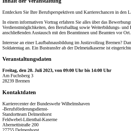
Inhalt der Veranstaltung
Entdecken Sie Ihre Berufsperspektiven und Karrierechancen in den L
In einem informativen Vortrag erfahren Sie alles über das Bewerbun
Verdienstmöglichkeiten, den Berufsalltag sowie Weiterbildungs- und
anschließenden Austausch mit den Beamtinnen und Beamten vor Ort.
Interesse an einer Laufbahnausbildung im Justizvollzug Bremen? Dann
Soldatentag an. Ein Bustransfer ab der Delmetalkaserne ist eingerich
Veranstaltungsdaten
Freitag, den 20. Juli 2023, von 09:00 Uhr bis 14:00 Uhr
Am Fuchsberg 3
28239 Bremen
Kontaktdaten
Karrierecenter der Bundeswehr Wilhelmshaven
-Berufsförderungsdienst-
Standortteam Delmenhorst
Feldwebel-Lilienthal-Kaserne
Abernettistraße 200
27755 Delmenhorst