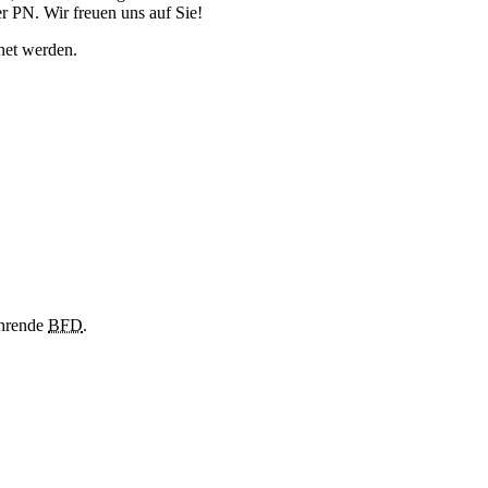
 PN. Wir freuen uns auf Sie!
et werden.
ührende
BFD
.