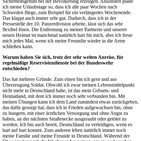
Sicherheitsgefühl bei der Bevölkerung erzeugen. Ansonsten plane
ich meine Urlaubstage so, dass ich alle paar Wochen nach
Schweden fliege, zum Beispiel für ein verlängertes Wochenende.
Das klappt auch immer sehr gut. Dadurch, dass ich in der
Pressestelle der 10. Panzerdivision arbeite, lässt sich das sehr
flexibel lösen. Die Entfernung zu meiner Partnerin und unserer
neuen Heimat ist manchmal natürlich hart für mich, aber ich freue
mich jedes Mal, wenn ich meine Freundin wieder in die Arme
schließen kann.
Warum haben Sie sich, trotz der sehr weiten Anreise, für
regelmäßige Reservistendienste bei der Bundeswehr
entschieden?
Das hat mehrere Gründe. Zum einen bin ich gern und aus
Überzeugung Soldat. Obwohl ich zwar meinen Lebensmittelpunkt
nicht mehr in Deutschland habe, ist das mein Geburts- und
Heimatland, mit dem ich immer noch sehr verbunden bin. Mit
meinen Übungen kann ich dem Land zumindest etwas zurückgeben,
das dafür gesorgt hat, dass ich in Frieden aufgewachsen bin, ohne
zu hungern, mit einer ärztlichen Versorgung und ohne Angst zu
haben, an der nächsten Straßenecke ausgeraubt oder getötet zu
werden. Ich bin auch bereit, Deutschland zu verteidigen, wenn es
hart auf hart kommt. Zum anderen leben natürlich immer noch
meine Familie und meine Freunde in Deutschland. Während der