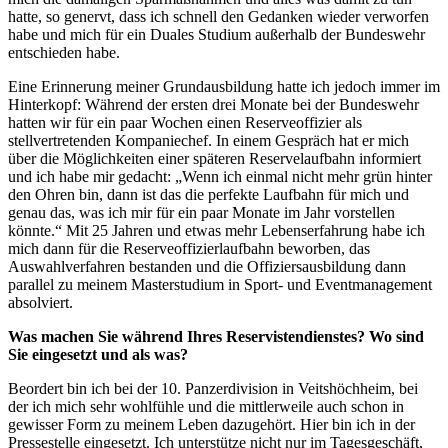
hatte, so genervt, dass ich schnell den Gedanken wieder verworfen
habe und mich für ein Duales Studium außerhalb der Bundeswehr
entschieden habe.
Eine Erinnerung meiner Grundausbildung hatte ich jedoch immer im
Hinterkopf: Während der ersten drei Monate bei der Bundeswehr
hatten wir für ein paar Wochen einen Reserveoffizier als
stellvertretenden Kompaniechef. In einem Gespräch hat er mich
über die Möglichkeiten einer späteren Reservelaufbahn informiert
und ich habe mir gedacht: „Wenn ich einmal nicht mehr grün hinter
den Ohren bin, dann ist das die perfekte Laufbahn für mich und
genau das, was ich mir für ein paar Monate im Jahr vorstellen
könnte.“ Mit 25 Jahren und etwas mehr Lebenserfahrung habe ich
mich dann für die Reserveoffizierlaufbahn beworben, das
Auswahlverfahren bestanden und die Offiziersausbildung dann
parallel zu meinem Masterstudium in Sport- und Eventmanagement
absolviert.
Was machen Sie während Ihres Reservistendienstes? Wo sind
Sie eingesetzt und als was?
Beordert bin ich bei der 10. Panzerdivision in Veitshöchheim, bei
der ich mich sehr wohlfühle und die mittlerweile auch schon in
gewisser Form zu meinem Leben dazugehört. Hier bin ich in der
Pressestelle eingesetzt. Ich unterstütze nicht nur im Tagesgeschäft,