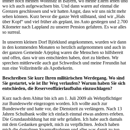
immer noch meinen Wohnsitz in Bayern, wo meine Eltern leben und
wo ich auch aufgewachsen bin. Und dann waren auf einmal die
Grenzen geschlossen und wir hatten Angst, dass wir uns nicht mehr
sehen können. Kurz bevor die ganze Welt stillstand, sind wir „Hals
über Kopf“ und viel früher als geplant, ins Auto gestiegen und 2.700
Kilometer nach Lappland zu unserer Pension gefahren. Es war alles
so surreal.
In unserem kleinen Dorf Björklund angekommen, wurden wir dann
in den kommenden Monaten so herzlich aufgenommen und auch in
der ganzen Gemeinde Arjeplog waren die Menschen so hilfsbereit
und offen, dass wir uns entschieden haben, dort zu bleiben. Wir
sprechen mittlerweile auch gut Schwedisch und meine Freundin hat
nun eine Vollzeitstelle als Apothekerin.
Beschreiben Sie kurz Ihren militärischen Werdegang. Wo sind
Sie gestartet, wie ist Ihr Weg verlaufen? Warum haben Sie sich
entschieden, die Reserveoffizierlaufbahn einzuschlagen?
Kurz nach dem Abitur bin ich am 1. Juli 2009 als Wehrpflichtiger
zur Bundeswehr eingezogen worden. Ich wollte auch zur
Bundeswehr und hatte vor, die Dienstzeit zu verlängern. Nach 13
Jahren Schulbank wollte ich einfach einmal etwas anderes erleben.
Die Grundausbildung hat mir sehr gefallen. Ich habe auch damals
mit dem Gedanken gespielt, mich zu verpflichten. Jedoch haben
mich die damaligen Sparmaßnahmen und alles was damit zu tun