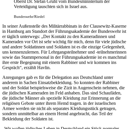
Oberst Dr. Stefan Gruhl vom Bundesministerium der
Verteidigung tauschten sich in Israel aus.
Bundeswehr/Riedel
In seiner Außenstelle des Militärrabbinats in der Clausewitz-Kaserne
in Hamburg am Standort der Führungsakademie der Bundeswehr ist
er täglich unterwegs: „Der Kontakt zu den Kameradinnen und
Kameraden vor Ort ist sehr wichtig für mich, denn für viele jüdische
und andere Soldatinnen und Soldaten ist es die einzige Gelegenheit,
uns kennenzulernen. Für Lehrgangsteilnehmer und -teilnehmerinnen
sowie das Stammpersonal in der Führungsakademie ist es manchmal
ihre erste Begegnung mit einem Rabbiner und wir kommen ins
Gespräch“, erzählt Havlin.
Anregungen gab es für die Delegation aus Deutschland unter
anderem in Sachen Einsatzbekleidung. So konnten der Rabbiner
und der Soldat beispielsweise die Zizit in Augenschein nehmen, die
die jüdischen Kameraden im Feld anhaben. Das sind Schaufäden,
die jüdische Männer als spezielle Kleidung zur Erinnerung an die
religiösen Gebote unter ihrem Hemd tragen. in der israelischen
Armee werden sie nicht als separates Kleidungsstück getragen,
sondern unmittelbar an einem Hemd angebracht, das Teil der
Bekleidung der Soldaten ist.
„Wir wollen jüdisches Leben in Deutschland ein Stück normaler