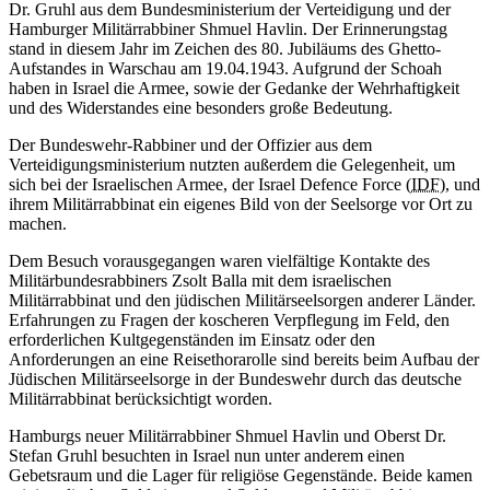
Dr. Gruhl aus dem Bundesministerium der Verteidigung und der
Hamburger Militärrabbiner Shmuel Havlin. Der Erinnerungstag
stand in diesem Jahr im Zeichen des 80. Jubiläums des Ghetto-
Aufstandes in Warschau am 19.04.1943.
Aufgrund der Schoah
haben in Israel die Armee, sowie der Gedanke der Wehrhaftigkeit
und des Widerstandes eine besonders große Bedeutung.
Der Bundeswehr-Rabbiner und der Offizier aus dem
Verteidigungsministerium nutzten außerdem die Gelegenheit, um
sich bei der Israelischen Armee, der Israel Defence Force (
IDF
), und
ihrem Militärrabbinat ein eigenes Bild von der Seelsorge vor Ort zu
machen.
Dem Besuch vorausgegangen waren vielfältige Kontakte des
Militärbundesrabbiners Zsolt Balla mit dem israelischen
Militärrabbinat und den jüdischen Militärseelsorgen anderer Länder.
Erfahrungen zu Fragen der koscheren Verpflegung im Feld, den
erforderlichen Kultgegenständen im Einsatz oder den
Anforderungen an eine Reisethorarolle sind bereits beim Aufbau der
Jüdischen Militärseelsorge in der Bundeswehr durch das deutsche
Militärrabbinat berücksichtigt worden.
Hamburgs neuer Militärrabbiner Shmuel Havlin und Oberst Dr.
Stefan Gruhl besuchten in Israel nun unter anderem einen
Gebetsraum und die Lager für religiöse Gegenstände. Beide kamen