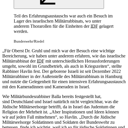
Teil des Erfahrungsaustauschs war auch ein Besuch im
Lager des israelischen Militärrabbinats, wo unter
anderem Thorarollen für die Einheiten der
IDF
gelagert
werden.
Bundeswehr/Riedel
„Für Oberst Dr. Gruhl und mich war der Besuch eine wichtige
Bereicherung, wir haben unter anderem erfahren, wie das israelische
Militärrabbinat der
IDF
mit unterschiedlichen Herausforderungen
umgeht, sowohl im Grundbetrieb, als auch in Kriegszeiten“, stellte
Rabbiner Havlin fest. Der geborene Israeli ist seit Dezember 2022
Militärrabbiner in der Außenstelle des Militärrabbinats in Hamburg
und nutzte die Gelegenheit für einen intensiven Erfahrungsaustausch
mit den Kameradinnen und Kameraden in Israel.
Wie Militärbundesrabbiner Balla bereits festgestellt hat,
sind Deutschland und Israel natürlich nicht vergleichbar, was die
Jüdische Militärseelsorge betrifft, da in Israel das Judentum die
Religion der Mehrheit ist. „Aber Inspirationen und Ideen können
wir auf jeden Fall mitnehmen“, so Havlin. „Durch die Jüdische
Militärseelsorge Soldatinnen und Soldaten der Bundeswehr zu
betreuen, finde ich wichtig, weil ich so für jüdische Soldatinnen und