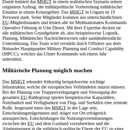
Damit trainiert das
MSIGT
in einem realistischen Szenario seinen
originären Auftrag: die militärpolitische Vorbereitung militärischer
Einsätze in einem Krisengebiet. Das
MSIGT
in Ungarn ist 19
Personen stark. Seine Mitglieder kommen aus unterschiedlichsten
EU
-Mitgliedsstaaten und leisten alle im Multinationalen Kommando
Operative Führung in Ulm Dienst. Mit ihrer Expertise decken sie
alle militärischen Grundgebiete ab, also beispielsweise Logistik,
Planung, Militärisches Nachrichtenwesen oder sanitätsdienstliche
Unterstützung. Das Team wird verstärkt durch Offiziere aus dem
Brüsseler Hauptquartier Military Planning und Conduct Capability
(MPCC), welches das Ulmer Kommando seit einem Jahr
unterstützt.
Militärische Planung möglich machen
Das
MSIGT
erkundet frühzeitig beispielsweise wichtige
Infrastruktur, welche die europäischen Verbündeten nutzen müssen.
Bei der Planung von Truppenverlegungen und Versorgung der
gesamten
EU
-Battlegroup spielen beispielsweise Kapazitäten,
Nutzbarkeit und Verfügbarkeit von Flug- und Seehäfen eine zentrale
Rolle. Insgesamt muss das
MSIGT
in der Lage sein,
Entscheidungsträgerinnen und -träger vor Ort erfolgreich
anzusprechen, Entscheidungen für Nutzungsvereinbarungen
zwischen der
EU
und dem Gastland vorzubereiten und die
Abstimmungen in die militärisch-politische Ebene der
EU
zu einer