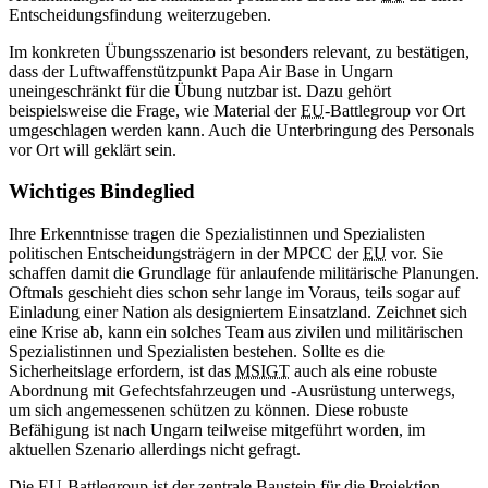
Entscheidungsfindung weiterzugeben.
Im konkreten Übungsszenario ist besonders relevant, zu bestätigen,
dass der Luftwaffenstützpunkt Papa Air Base in Ungarn
uneingeschränkt für die Übung nutzbar ist. Dazu gehört
beispielsweise die Frage, wie Material der
EU
-Battlegroup vor Ort
umgeschlagen werden kann. Auch die Unterbringung des Personals
vor Ort will geklärt sein.
Wichtiges Bindeglied
Ihre Erkenntnisse tragen die Spezialistinnen und Spezialisten
politischen Entscheidungsträgern in der MPCC der
EU
vor. Sie
schaffen damit die Grundlage für anlaufende militärische Planungen.
Oftmals geschieht dies schon sehr lange im Voraus, teils sogar auf
Einladung einer Nation als designiertem Einsatzland. Zeichnet sich
eine Krise ab, kann ein solches Team aus zivilen und militärischen
Spezialistinnen und Spezialisten bestehen. Sollte es die
Sicherheitslage erfordern, ist das
MSIGT
auch als eine robuste
Abordnung mit Gefechtsfahrzeugen und -Ausrüstung unterwegs,
um sich angemessenen schützen zu können. Diese robuste
Befähigung ist nach Ungarn teilweise mitgeführt worden, im
aktuellen Szenario allerdings nicht gefragt.
Die
EU
-Battlegroup ist der zentrale Baustein für die Projektion