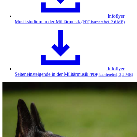
Infoflyer
Musikstudium in der Militärmusik
(PDF, barrierefrei, 2,6 MB)
Infoflyer
Seiteneinsteigende in der Militärmusik
(PDF, barrierefrei, 2,5 MB)