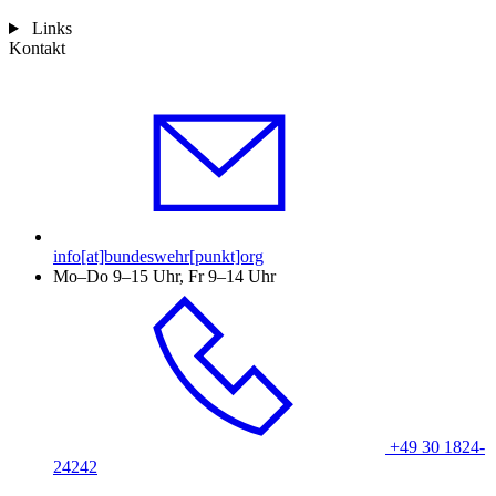
Links
Kontakt
info[at]bundeswehr[punkt]org
Mo–Do 9–15 Uhr, Fr 9–14 Uhr
+49 30 1824-
24242