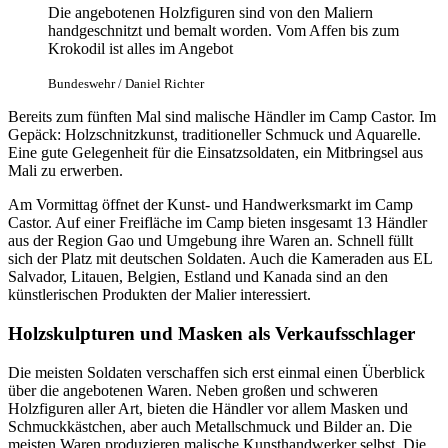
Die angebotenen Holzfiguren sind von den Maliern
handgeschnitzt und bemalt worden. Vom Affen bis zum
Krokodil ist alles im Angebot
Bundeswehr / Daniel Richter
Bereits zum fünften Mal sind malische Händler im Camp Castor. Im
Gepäck: Holzschnitzkunst, traditioneller Schmuck und Aquarelle.
Eine gute Gelegenheit für die Einsatzsoldaten, ein Mitbringsel aus
Mali zu erwerben.
Am Vormittag öffnet der Kunst- und Handwerksmarkt im Camp
Castor. Auf einer Freifläche im Camp bieten insgesamt 13 Händler
aus der Region Gao und Umgebung ihre Waren an. Schnell füllt
sich der Platz mit deutschen Soldaten. Auch die Kameraden aus EL
Salvador, Litauen, Belgien, Estland und Kanada sind an den
künstlerischen Produkten der Malier interessiert.
Holzskulpturen und Masken als Verkaufsschlager
Die meisten Soldaten verschaffen sich erst einmal einen Überblick
über die angebotenen Waren. Neben großen und schweren
Holzfiguren aller Art, bieten die Händler vor allem Masken und
Schmuckkästchen, aber auch Metallschmuck und Bilder an. Die
meisten Waren produzieren malische Kunsthandwerker selbst. Die