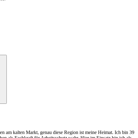
n am kalten Markt, genau diese Region ist meine Heimat. Ich bin 39
n als Fachkraft für Arbeitsschutz wahr. Hier im Einsatz bin ich als