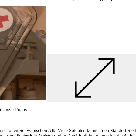
tpanzer Fuchs
 schönen Schwäbischen Alb. Viele Soldaten kennen den Standort Stette
in ausgebildeter
Kfz
-Meister und in Zweitfunktion nehme ich die Aufgabe