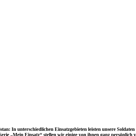
an: In unterschiedlichen Einsatzgebieten leisten unsere Soldaten 
Serie „Mein Einsatz“ stellen wir einige von ihnen ganz persönlich v