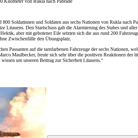
00 Kilometer von Rukla nach Pabrade
nd 800 Soldatinnen und Soldaten aus sechs Nationen von Rukla nach P
e Litauens. Den Startschuss gab die Alarmierung des Stabes und aller 
 Hektik, aber mit gebotener Eile setzten sich die aus rund 200 Fahrz
ohne Zwischenfälle den Übungsplatz.
ischen Passanten auf die tarnfarbenen Fahrzeuge der sechs Nationen,
rco Maulbecker, freute sich sehr über die positiven Reaktionen der li
 wissen um unseren Beitrag zur Sicherheit Litauens.“