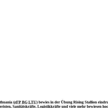
thuania (
eFP
BG
LTU
) bewies in der Übung Rising Stallion eindr
risten, Sanitätskräfte, Logistikkräfte und viele mehr bewiesen ho