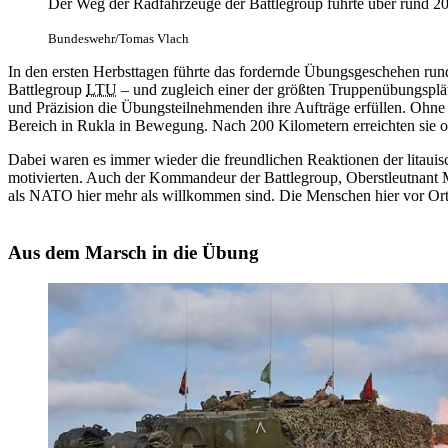
Der Weg der Radfahrzeuge der Battlegroup führte über rund 2
Bundeswehr/Tomas Vlach
In den ersten Herbsttagen führte das fordernde Übungsgeschehen ru
Battlegroup
LTU
– und zugleich einer der größten Truppenübungsplätz
und Präzision die Übungsteilnehmenden ihre Aufträge erfüllen. Ohne
Bereich in Rukla in Bewegung. Nach 200 Kilometern erreichten sie 
Dabei waren es immer wieder die freundlichen Reaktionen der litau
motivierten. Auch der Kommandeur der Battlegroup, Oberstleutnant Ma
als NATO hier mehr als willkommen sind. Die Menschen hier vor Ort
Aus dem Marsch in die Übung