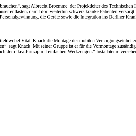
brauchen“, sagt Albrecht Broemme, der Projektleiter des Technischen 
user entlasten, damit dort weiterhin schwerstkranke Patienten versorg
ie Personalgewinnung, die Geräte sowie die Integration ins Berliner K
eldwebel Vitali Knack die Montage der mobilen Versorgungseinheiten:
nnen“, sagt Knack. Mit seiner Gruppe ist er für die Vormontage zuständ
ch dem Ikea-Prinzip mit einfachen Werkzeugen.“ Installateure versehe