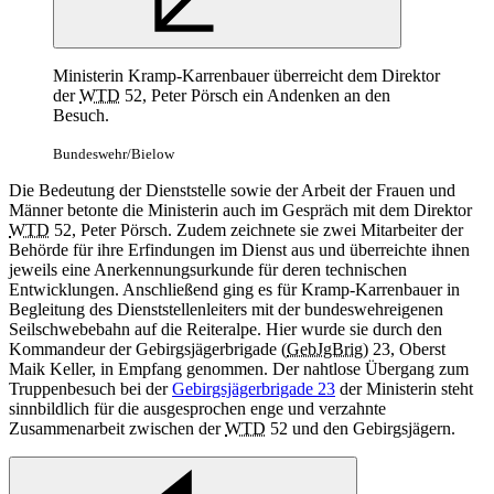
Ministerin Kramp-Karrenbauer überreicht dem Direktor
der
WTD
52, Peter Pörsch ein Andenken an den
Besuch.
Bundeswehr/Bielow
Die Bedeutung der Dienststelle sowie der Arbeit der Frauen und
Männer betonte die Ministerin auch im Gespräch mit dem Direktor
WTD
52, Peter Pörsch. Zudem zeichnete sie zwei Mitarbeiter der
Behörde für ihre Erfindungen im Dienst aus und überreichte ihnen
jeweils eine Anerkennungsurkunde für deren technischen
Entwicklungen. Anschließend ging es für Kramp-Karrenbauer in
Begleitung des Dienststellenleiters mit der bundeswehreigenen
Seilschwebebahn auf die Reiteralpe. Hier wurde sie durch den
Kommandeur der Gebirgsjägerbrigade (
GebJgBrig
) 23, Oberst
Maik Keller, in Empfang genommen. Der nahtlose Übergang zum
Truppenbesuch bei der
Gebirgsjägerbrigade 23
der Ministerin steht
sinnbildlich für die ausgesprochen enge und verzahnte
Zusammenarbeit zwischen der
WTD
52 und den Gebirgsjägern.