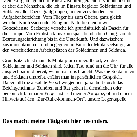
Mein Aufgabengebiet im Einsatz ist breit gefächert. Vor allem sind
es aber die Menschen, die ich im Einsatz begleite: Soldatinnen und
Soldaten aller Dienstgradgruppen, in den verschiedensten
Aufgabenbereichen. Vom Flieger bis zum Oberst, ganz gleich
welcher Konfession oder Religion. Natürlich feiern wir
Gottesdienste. Seelsorge verstehe ich grundsätzlich als Dasein für
die Truppe. Vom Frühstück bis zum spät abendlichen Gang, von der
Betreuungseinrichtung bis in die Unterkunft. Und dazwischen:
zusammenkommen und begegnen im Büro der Militärseelsorge, an
den verschiedenen Arbeitsplätzen der Soldatinnen und Soldaten.
Grundsätzlich ist man als Militärpfarrer überall dort, wo die
Soldatinnen und Soldaten sind. Jeden Tag, rund um die Uhr, für alle
ansprechbar und bereit, wenn man uns braucht. Was die Soldatinnen
und Soldaten umtreibt, erfährt man im persönlichen Gespräch.
Dabei hilft die absolute Verschwiegenheit, garantiert durch das
Beichtgeheimnis. Zuhören und Rat geben in dienstlichen oder
persönlich-familiären Fragen ist Teil meiner Aufgabe, oft mit einem
Hinweis auf den „Zur-Ruhe-kommen-Ort“, unsere Lagerkapelle.
Das macht meine Tätigkeit hier besonders.