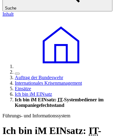
Suche
Inhalt
Auftrag der Bundeswehr
Internationales Krisenmanagement
Einsätze
Ich bin iM EINsatz
Ich bin iM EINsatz:
IT
-Systembediener im
Kompaniegefechtsstand
Führungs- und Informationssystem
Ich bin iM EINsatz:
IT
-