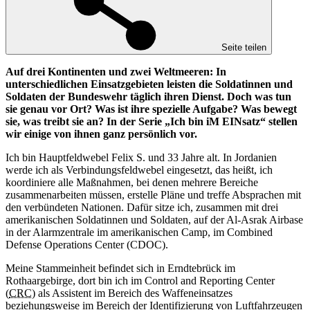
Seite teilen
Auf drei Kontinenten und zwei Weltmeeren: In
unterschiedlichen Einsatzgebieten leisten die Soldatinnen und
Soldaten der Bundeswehr täglich ihren Dienst. Doch was tun
sie genau vor Ort? Was ist ihre spezielle Aufgabe? Was bewegt
sie, was treibt sie an? In der Serie „Ich bin iM EINsatz“ stellen
wir einige von ihnen ganz persönlich vor.
Ich bin Hauptfeldwebel Felix S. und 33 Jahre alt. In Jordanien
werde ich als Verbindungsfeldwebel eingesetzt, das heißt, ich
koordiniere alle Maßnahmen, bei denen mehrere Bereiche
zusammenarbeiten müssen, erstelle Pläne und treffe Absprachen mit
den verbündeten Nationen. Dafür sitze ich, zusammen mit drei
amerikanischen Soldatinnen und Soldaten, auf der Al-Asrak Airbase
in der Alarmzentrale im amerikanischen Camp, im Combined
Defense Operations Center (CDOC).
Meine Stammeinheit befindet sich in Erndtebrück im
Rothaargebirge, dort bin ich im Control
and
Reporting Center
(
CRC
) als Assistent im Bereich des Waffeneinsatzes
beziehungsweise im Bereich der Identifizierung von Luftfahrzeugen