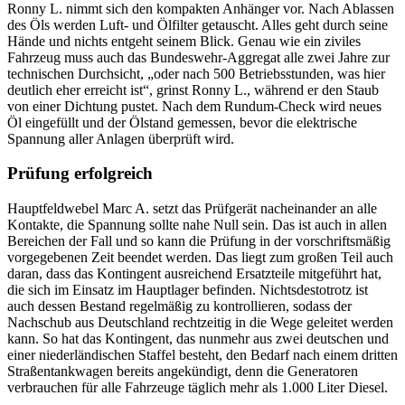
Ronny L. nimmt sich den kompakten Anhänger vor. Nach Ablassen
des Öls werden Luft- und Ölfilter getauscht. Alles geht durch seine
Hände und nichts entgeht seinem Blick. Genau wie ein ziviles
Fahrzeug muss auch das Bundeswehr-Aggregat alle zwei Jahre zur
technischen Durchsicht, „oder nach 500 Betriebsstunden, was hier
deutlich eher erreicht ist“, grinst Ronny L., während er den Staub
von einer Dichtung pustet. Nach dem Rundum-Check wird neues
Öl eingefüllt und der Ölstand gemessen, bevor die elektrische
Spannung aller Anlagen überprüft wird.
Prüfung erfolgreich
Hauptfeldwebel Marc A. setzt das Prüfgerät nacheinander an alle
Kontakte, die Spannung sollte nahe Null sein. Das ist auch in allen
Bereichen der Fall und so kann die Prüfung in der vorschriftsmäßig
vorgegebenen Zeit beendet werden. Das liegt zum großen Teil auch
daran, dass das Kontingent ausreichend Ersatzteile mitgeführt hat,
die sich im Einsatz im Hauptlager befinden. Nichtsdestotrotz ist
auch dessen Bestand regelmäßig zu kontrollieren, sodass der
Nachschub aus Deutschland rechtzeitig in die Wege geleitet werden
kann. So hat das Kontingent, das nunmehr aus zwei deutschen und
einer niederländischen Staffel besteht, den Bedarf nach einem dritten
Straßentankwagen bereits angekündigt, denn die Generatoren
verbrauchen für alle Fahrzeuge täglich mehr als 1.000 Liter Diesel.