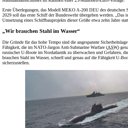
Haushaltsausschusses im Rahmen einer 25-Millionen-Euro-Vorlage.
Erste Überlegungen, das Modell MEKO A-200 DEU des deutschen S
2029 soll das erste Schiff der Bundeswehr übergeben werden. „Das is
Umsetzung eines Schiffbauprojekts dieser Größe etwa zehn Jahre statt,
„Wir brauchen Stahl im Wasser“
Die Gründe für das hohe Tempo sind die angespannte Sicherheitslage 
Fähigkeit, die im NATO-Jargon Anti-Submarine Warfare (
ASW
) gen
russischer U-Boote im Nordatlantik zu überwachen und Gefahren, die
brauchen Stahl im Wasser, schnell und genau auf die Fähigkeit U-B
sicherzustellen.