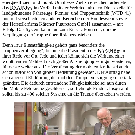
energieeffizient und mobil. Um dieses Ziel zu erreichen, arbeitete
das
BAAINBw
im Vorfeld mit der Wehrtechnischen Dienststelle für
landgebundene Fahrzeuge, Pionier- und Truppentechnik (
WTD
41)
und mit verschiedenen anderen Bereichen der Bundeswehr sowie
der Herstellerfirma Kärcher Futuretech
GmbH
zusammen – mit
Erfolg: Das System kann nun zum Einsatz kommen, um die
Verpflegung der Truppe überall sicherzustellen.
Denn „zur Einsatzfähigkeit gehört ganz besonders die
Truppenverpflegung“, betonte die Präsidentin des
BAAINBw
in
ihrer Rede vor Ort. Jede und jeder könne sich die Wirkung einer
wohltuenden Mahlzeit nach großer Anstrengung sehr gut vorstellen,
führte sie weiter aus. Die Verpflegung der mobilen Kräfte sei auch
schon historisch von großer Bedeutung gewesen. Der Auftrag habe
sich aber seit Einführung der mobilen Truppenversorgung sehr stark
geändert. Die dadurch entstandene Fähigkeitslücke sei nun durch
die Mobile Feldküche geschlossen, so Lehnigk-Emden. Insgesamt
sollen bis zu 400 solcher Systeme an die Truppe übergeben werden.