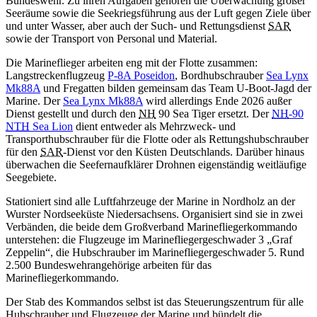
Bundeswehr. Zu ihren Aufgaben gehören die Überwachung großer
Seeräume sowie die Seekriegsführung aus der Luft gegen Ziele über
und unter Wasser, aber auch der Such- und Rettungsdienst
SAR
sowie der Transport von Personal und Material.
Die Marineflieger arbeiten eng mit der Flotte zusammen:
Langstreckenflugzeug
P-8A Poseidon
, Bordhubschrauber
Sea Lynx
Mk88A
und Fregatten
bilden gemeinsam das Team U-Boot-Jagd der
Marine. Der
Sea Lynx
Mk88A
wird allerdings Ende 2026 außer
Dienst gestellt und durch den
NH
90 Sea Tiger ersetzt.
Der
NH
-90
NTH
Sea Lion
dient entweder als Mehrzweck- und
Transporthubschrauber für die Flotte oder als Rettungshubschrauber
für den
SAR
-Dienst vor den Küsten Deutschlands. Darüber hinaus
überwachen die Seefernaufklärer Drohnen eigenständig weitläufige
Seegebiete.
Stationiert sind alle Luftfahrzeuge der Marine in Nordholz an der
Wurster Nordseeküste Niedersachsens. Organisiert sind sie in zwei
Verbänden, die beide dem Großverband Marinefliegerkommando
unterstehen: die Flugzeuge im Marinefliegergeschwader 3 „Graf
Zeppelin“, die Hubschrauber im Marinefliegergeschwader 5. Rund
2.500 Bundeswehrangehörige arbeiten für das
Marinefliegerkommando.
Der Stab des Kommandos selbst ist das Steuerungszentrum für alle
Hubschrauber und Flugzeuge der Marine und bündelt die