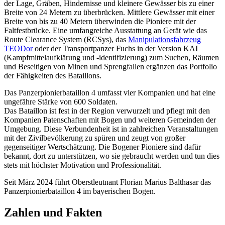
der Lage, Gräben, Hindernisse und kleinere Gewässer bis zu einer
Breite von 24 Metern zu überbrücken. Mittlere Gewässer mit einer
Breite von bis zu 40 Metern überwinden die Pioniere mit der
Faltfestbrücke. Eine umfangreiche Ausstattung an Gerät wie das
Route Clearance System (RCSys), das
Manipulationsfahrzeug
TEODor
oder der Transportpanzer Fuchs in der Version KAI
(Kampfmittelaufklärung und -identifizierung) zum Suchen, Räumen
und Beseitigen von Minen und Sprengfallen ergänzen das Portfolio
der Fähigkeiten des Bataillons.
Das Panzerpionierbataillon 4 umfasst vier Kompanien und hat eine
ungefähre Stärke von 600 Soldaten.
Das Bataillon ist fest in der Region verwurzelt und pflegt mit den
Kompanien Patenschaften mit Bogen und weiteren Gemeinden der
Umgebung. Diese Verbundenheit ist in zahlreichen Veranstaltungen
mit der Zivilbevölkerung zu spüren und zeugt von großer
gegenseitiger Wertschätzung. Die Bogener Pioniere sind dafür
bekannt, dort zu unterstützen, wo sie gebraucht werden und tun dies
stets mit höchster Motivation und Professionalität.
Seit März 2024 führt Oberstleutnant Florian Marius Balthasar das
Panzerpionierbataillon 4 im bayerischen Bogen.
Zahlen und Fakten