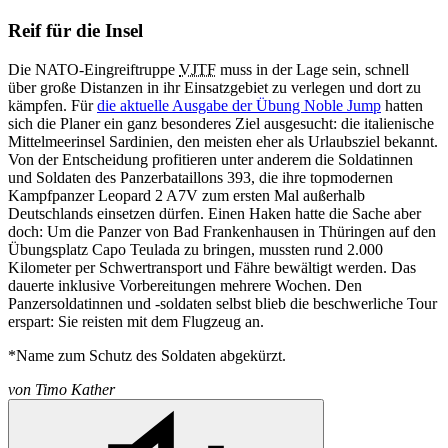
Reif für die Insel
Die NATO-Eingreiftruppe
VJTF
muss in der Lage sein, schnell
über große Distanzen in ihr Einsatzgebiet zu verlegen und dort zu
kämpfen. Für
die aktuelle Ausgabe der Übung Noble Jump
hatten
sich die Planer ein ganz besonderes Ziel ausgesucht: die italienische
Mittelmeerinsel Sardinien, den meisten eher als Urlaubsziel bekannt.
Von der Entscheidung profitieren unter anderem die Soldatinnen
und Soldaten des Panzerbataillons 393, die ihre topmodernen
Kampfpanzer Leopard 2 A7V zum ersten Mal außerhalb
Deutschlands einsetzen dürfen. Einen Haken hatte die Sache aber
doch: Um die Panzer von Bad Frankenhausen in Thüringen auf den
Übungsplatz Capo Teulada zu bringen, mussten rund 2.000
Kilometer per Schwertransport und Fähre bewältigt werden. Das
dauerte inklusive Vorbereitungen mehrere Wochen. Den
Panzersoldatinnen und -soldaten selbst blieb die beschwerliche Tour
erspart: Sie reisten mit dem Flugzeug an.
*Name zum Schutz des Soldaten abgekürzt.
von
Timo Kather