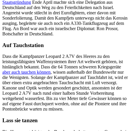
Staatsgründung
Ende April machte sich eine Delegation aus
Deutschland auf den Weg zu den Feierlichkeiten nach Israel.
Angereist wurde stilecht in drei Eurofightern, einer davon mit
Sonderfolierung. Damit den Kampfjets unterwegs nicht das Kerosin
ausging, begleitete sie auch noch ein A330-Tankflugzeug auf dem
Flug. An Bord war auch ein israelischer Diplomat: Ron Prosor,
Botschafter in Deutschland.
Auf Tauchstation
Dass die Kampfpanzer Leopard 2 A7V des Heeres zu den
leistungsfähigsten Waffensystemen ihrer Art weltweit gehören, ist
hinlänglich bekannt. Dass die 64 Tonnen schweren Kriegsgeräte
aber auch tauchen können
, wissen außerhalb der Bundeswehr nur
die Wenigsten. Solange der Kampfpanzer auf Tauchfahrt ist, wird er
über einen extra angebrachten Tauchschacht mit Luft versorgt.
Kanone und Optik werden gesondert geschützt, ansonsten ist der
Leopard 2 A7V nach rund einer halben Stunde Vorbereitung
weitgehend wasserfest. Bis zu vier Meter tiefe Gewässer können so
auf eigene Faust durchquert werden, ohne auf die Pioniere und ihre
Pontonbrücke warten zu müssen.
Lass sie tanzen