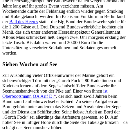
Die Heeresangehörigen der Bundeswehr hatten wegen Corona drei
Jahre lang auf ihr großes Event verzichten müssen. Am
Wochenende durfte der Feldanzug endlich wieder gegen Smoking
und Robe getauscht werden. Im Palais am Funkturm in Berlin fand
der
Ball des Heeres
statt – die Big Band der Bundeswehr spielte für
die 1.200 Gäste auf. Drei Dutzend Bundeswehrköche kochten ein
Menü, das sich unter anderem Heeresinspekteur Generalleutnant
Alfons Mais schmecken ließ. Gegen zwei Uhr morgens erklang der
letzte Tusch. Bis dahin waren rund 20.000 Euro für die
Unterstützung versehrter Soldatinnen und Soldaten gesammelt
worden.
Sieben Wochen auf See
Zur Ausbildung vieler Offizieranwärter der Marine gehört ein
siebenwöchiger Törn mit der „Gorch Fock.“ 80 Kadettinnen und
Kadetten lernen auf dem Segelschulschiff der Bundeswehr ihr
Seemannshandwerk von der Pike auf. Einer von ihnen
ist
Oberbootsmann
OA
Arif D.
*
, der sich nach zwölf Jahren beim
Bund zum Laufbahnwechsel entschied. Zu seinen Aufgaben an
Bord gehörte unter anderem das Setzen und Ausrichten der Segel
und der Dienst am Schiffsruder. Seine liebste Arbeit an Bord der
„Gorch Fock“ sei allerdings das Aufentern gewesen, so D. Auf
hoher See in luftiger Höhe durch die Seile der Takelage kraxeln – da
schlägt das Seemannsherz höher.