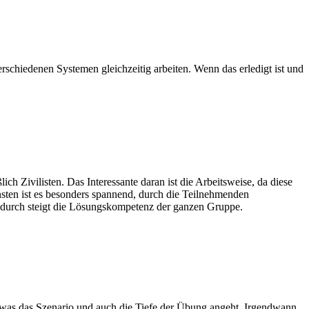
verschiedenen Systemen gleichzeitig arbeiten. Wenn das erledigt ist und
h Zivilisten. Das Interessante daran ist die Arbeitsweise, da diese
sonsten ist es besonders spannend, durch die Teilnehmenden
Dadurch steigt die Lösungskompetenz der ganzen Gruppe.
um, was das Szenario und auch die Tiefe der Übung angeht. Irgendwann