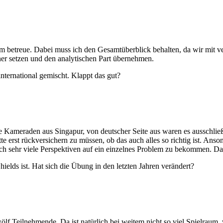
 Team betreue. Dabei muss ich den Gesamtüberblick behalten, da wir mit 
ner setzen und den analytischen Part übernehmen.
international gemischt. Klappt das gut?
Kameraden aus Singapur, von deutscher Seite aus waren es ausschließlic
ette erst rückversichern zu müssen, ob das auch alles so richtig ist. An
ach sehr viele Perspektiven auf ein einzelnes Problem zu bekommen. 
hields
ist. Hat sich die Übung in den letzten Jahren verändert?
 zwölf Teilnehmende. Da ist natürlich bei weitem nicht so viel Spielra