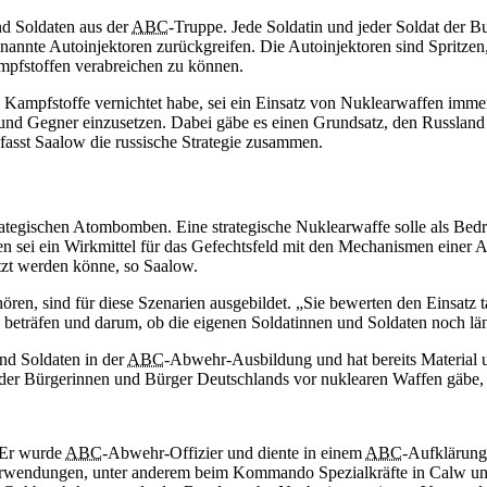
nd Soldaten aus der
ABC
-Truppe. Jede Soldatin und jeder Soldat der 
annte Autoinjektoren zurückgreifen. Die Autoinjektoren sind Spritzen,
mpfstoffen verabreichen zu können.
ampfstoffe vernichtet habe, sei ein Einsatz von Nuklearwaffen immer
und Gegner einzusetzen. Dabei gäbe es einen Grundsatz, den Russland v
asst Saalow die russische Strategie zusammen.
tegischen Atombomben. Eine strategische Nuklearwaffe solle als Bedro
gen sei ein Wirkmittel für das Gefechtsfeld mit den Mechanismen eine
etzt werden könne, so Saalow.
hören, sind für diese Szenarien ausgebildet. „Sie bewerten den Einsat
 beträfen und darum, ob die eigenen Soldatinnen und Soldaten noch län
nd Soldaten in der
ABC
-Abwehr-Ausbildung und hat bereits Material 
er Bürgerinnen und Bürger Deutschlands vor nuklearen Waffen gäbe, da
 Er wurde
ABC
-Abwehr-Offizier und diente in einem
ABC
-Aufklärung
rwendungen, unter anderem beim Kommando Spezialkräfte in Calw un