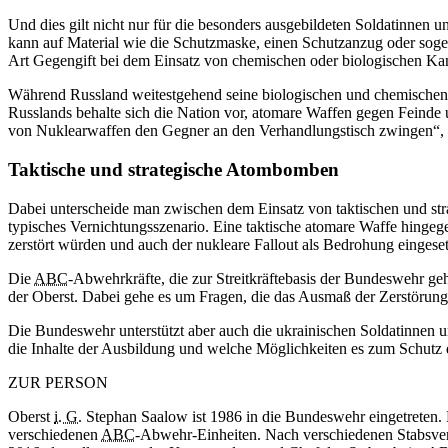
Und dies gilt nicht nur für die besonders ausgebildeten Soldatinnen u
kann auf Material wie die Schutzmaske, einen Schutzanzug oder sogen
Art Gegengift bei dem Einsatz von chemischen oder biologischen Ka
Während Russland weitestgehend seine biologischen und chemischen K
Russlands behalte sich die Nation vor, atomare Waffen gegen Feinde 
von Nuklearwaffen den Gegner an den Verhandlungstisch zwingen“, f
Taktische und strategische Atombomben
Dabei unterscheide man zwischen dem Einsatz von taktischen und stra
typisches Vernichtungsszenario. Eine taktische atomare Waffe hinge
zerstört würden und auch der nukleare Fallout als Bedrohung einges
Die
ABC
-Abwehrkräfte, die zur Streitkräftebasis der Bundeswehr ge
der Oberst. Dabei gehe es um Fragen, die das Ausmaß der Zerstörung
Die Bundeswehr unterstützt aber auch die ukrainischen Soldatinnen u
die Inhalte der Ausbildung und welche Möglichkeiten es zum Schutz d
ZUR PERSON
Oberst
i. G.
Stephan Saalow ist 1986 in die Bundeswehr eingetreten.
verschiedenen
ABC
-Abwehr-Einheiten. Nach verschiedenen Stabsve