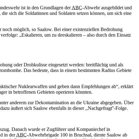
Bundeswehr ist in den Grundlagen der
ABC
-Abwehr ausgebildet und
 die sich die Soldatinnen und Soldaten setzen können, um sich eine
 noch möglich, so Saalow. Bei einer existenziellen Bedrohung
erfolge: „Eskalieren, um zu deeskalieren – also durch den Einsatz
hung oder Drohkulisse eingesetzt werden: breitflächig und als
r Atombombe. Das bedeute, dass in einem bestimmten Radius Gebiete
z taktischer Nuklearwaffen und geben dann Empfehlungen ab“, erklärt
ger in betroffenen Gebieten operieren könnten.
unter anderem zur Dekontamination an die Ukraine abgegeben. Über
zu äußert sich Saalow ebenfalls in dieser ,,Nachgefragt''-Folge.
szug. Danach wurde er Zugführer und Kompaniechef in
d in der
ABC
-Abwehrbrigade 100 in Bruchsal, diente Saalow ab