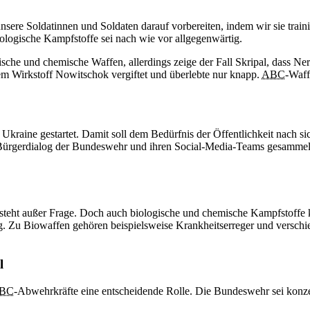
sere Soldatinnen und Soldaten darauf vorbereiten, indem wir sie traini
ologische Kampfstoffe sei nach wie vor allgegenwärtig.
ische und chemische Waffen, allerdings zeige der Fall Skripal, dass N
m Wirkstoff Nowitschok vergiftet und überlebte nur knapp.
ABC
-Waff
raine gestartet. Damit soll dem Bedürfnis der Öffentlichkeit nach si
Bürgerdialog der Bundeswehr und ihren Social-Media-Teams gesammelt
ht außer Frage. Doch auch biologische und chemische Kampfstoffe kö
lig. Zu Biowaffen gehören beispielsweise Krankheitserreger und versc
l
BC
-Abwehrkräfte eine entscheidende Rolle. Die Bundeswehr sei konzep