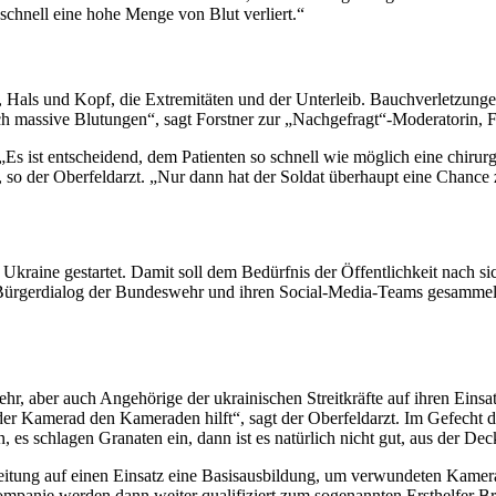
schnell eine hohe Menge von Blut verliert.“
s, Hals und Kopf, die Extremitäten und der Unterleib. Bauchverletzung
ürlich massive Blutungen“, sagt Forstner zur „Nachgefragt“-Moderatorin
„Es ist entscheidend, dem Patienten so schnell wie möglich eine chir
 so der Oberfeldarzt. „Nur dann hat der Soldat überhaupt eine Chance 
raine gestartet. Damit soll dem Bedürfnis der Öffentlichkeit nach si
Bürgerdialog der Bundeswehr und ihren
Social-
Media-Teams gesammelt 
ehr, aber auch Angehörige der ukrainischen Streitkräfte auf ihren Eins
 der Kamerad den Kameraden hilft“, sagt der Oberfeldarzt. Im Gefecht d
eln, es schlagen Granaten ein, dann ist es natürlich nicht gut, aus de
eitung auf einen Einsatz eine Basisausbildung, um verwundeten Kamera
mpanie werden dann weiter qualifiziert zum sogenannten Ersthelfer Bra