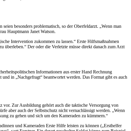
en seien besonders problematisch, so der Oberfeldarzt. „Wenn man
, Frau Hauptmann Janet Watson.
urgische Intervention zukommen zu lassen.“ Erste Hilfsmaßnahmen
zu überleben.“ Der oder die Verletzte müsse direkt danach zum Arzt
cherheitspolitischen Informationen aus erster Hand Rechnung
und in „Nachgefragt“ beantwortet werden. Das Format gibt es auch
atz vor. Zur Ausbildung gehört auch die taktische Versorgung von
ürfe aber auch der Selbstschutz nicht vernachlässigt werden. „Wenn
r Deckung zu gehen und sich um den Kameraden zu kümmern.“
dinnen und Kameraden Erste Hilfe leisten zu können („Ersthelfer
vo“, sagt Forstner. Ein derart geschulter Soldat könne zum Beispiel