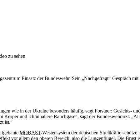
ideo zu sehen
dungszentrum Einsatz der Bundeswehr. Sein „Nachgefragt“-Gespräch mi
ungen wie in der Ukraine besonders häufig, sagt Forstner: Gesichts- 
 Körper und ich inhaliere Rauchgase“, sagt der Bundeswehrarzt. „Allei
 ist.“
aufgebaute
MOBAST
-Westensystem der deutschen Streitkräfte schütze 
kt vor allem den oberen Bereich, also die Lungenflügel. Die Brust ist 