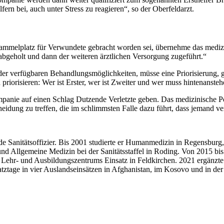
ern bei, auch unter Stress zu reagieren“, so der Oberfeldarzt.
 Sammelplatz für Verwundete gebracht worden sei, übernehme das medizi
bgeholt und dann der weiteren ärztlichen Versorgung zugeführt.“
der verfügbaren Behandlungsmöglichkeiten, müsse eine Priorisierung, 
priorisieren: Wer ist Erster, wer ist Zweiter und wer muss hintenansteh
ompanie auf einen Schlag Dutzende Verletzte geben. Das medizinische
idung zu treffen, die im schlimmsten Falle dazu führt, dass jemand vers
Sanitätsoffizier. Bis 2001 studierte er Humanmedizin in Regensburg, 
 und Allgemeine Medizin bei der Sanitätsstaffel in Roding. Von 2015 bi
Lehr- und Ausbildungszentrums Einsatz in Feldkirchen. 2021 ergänzte
tztage in vier Auslandseinsätzen in Afghanistan, im Kosovo und in der