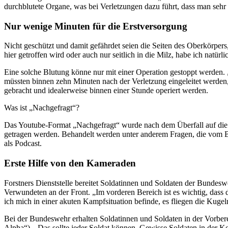
durchblutete Organe, was bei Verletzungen dazu führt, dass man sehr 
Nur wenige Minuten für die Erstversorgung
Nicht geschützt und damit gefährdet seien die Seiten des Oberkörper
hier getroffen wird oder auch nur seitlich in die Milz, habe ich nat
Eine solche Blutung könne nur mit einer Operation gestoppt werden. 
müssten binnen zehn Minuten nach der Verletzung eingeleitet werden,
gebracht und idealerweise binnen einer Stunde operiert werden.
Was ist „Nachgefragt“?
Das Youtube-Format „Nachgefragt“ wurde nach dem Überfall auf die Uk
getragen werden. Behandelt werden unter anderem Fragen, die vom 
als Podcast.
Erste Hilfe von den Kameraden
Forstners Dienststelle bereitet Soldatinnen und Soldaten der Bundesw
Verwundeten an der Front. „Im vorderen Bereich ist es wichtig, dass
ich mich in einer akuten Kampfsituation befinde, es fliegen die Kug
Bei der Bundeswehr erhalten Soldatinnen und Soldaten in der Vorber
Alpha“). „Das sollte jeder Soldat können. Gewisse Soldaten in der Ko