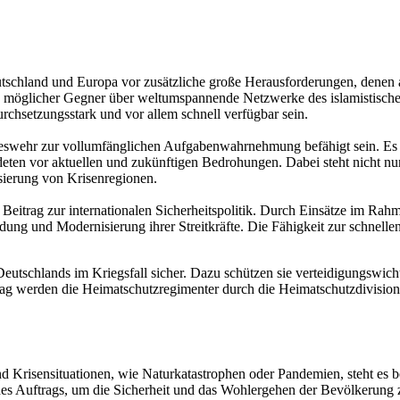
 Deutschland und Europa vor zusätzliche große Herausforderungen, den
äfte möglicher Gegner über weltumspannende Netzwerke des islamistische
rchsetzungsstark und vor allem schnell verfügbar sein.
deswehr zur vollumfänglichen Aufgabenwahrnehmung befähigt sein. Es 
en vor aktuellen und zukünftigen Bedrohungen. Dabei steht nicht nur 
isierung von Krisenregionen.
n Beitrag zur internationalen Sicherheitspolitik. Durch Einsätze im Ra
ldung und Modernisierung ihrer Streitkräfte. Die Fähigkeit zur schnell
g Deutschlands im Kriegsfall sicher. Dazu schützen sie verteidigungswic
trag werden die Heimatschutzregimenter durch die Heimatschutzdivision
Krisensituationen, wie Naturkatastrophen oder Pandemien, steht es bere
 des Auftrags, um die Sicherheit und das Wohlergehen der Bevölkerung 