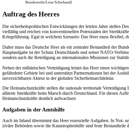
Bundeswehr/Lena Schiehandl
Auftrag des Heeres
Die sicherheitspolitischen Entwicklungen der letzten Jahre stellen
vielfältig und reichen von konventionellen Potenzialen der Streitkr
Kriegsführung. Egal in welchem Szenario: Das Heer muss flexibel, du
Daher muss das Deutsche Heer als ein zentraler Bestandteil der Bun
Hauptaufgabe ist der Schutz Deutschlands und seiner NATO-Verbündet
sondern auch die Beteiligung an internationalen Missionen zur Stabil
Neben der militärischen Verteidigung leistet das Heer einen wichtige
gefährdeter Gebiete bei und unterstützt Partnernationen bei der Ausbi
unverzichtbaren Akteur in der globalen Sicherheitsarchitektur.
Die Heimatschutzkräfte stellen die nationale territoriale Verteidigun
alliierte Streitkräfte beim Marsch durch Deutschland. Für diesen Auf
Heimatschutzkräfte deutlich aufwachsen
Aufgaben in der Amtshilfe
Auch im Inland übernimmt das Heer essenzielle Aufgaben. In Not- und 
ziviler Behörden sowie die Katastrophenhilfe sind feste Bestandteile