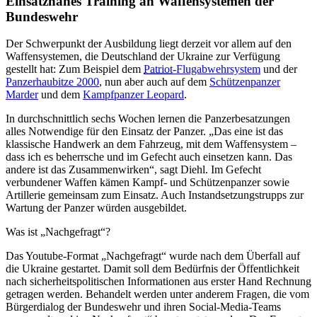
Einsatznahes Training an Waffensystemen der
Bundeswehr
Der Schwerpunkt der Ausbildung liegt derzeit vor allem auf den
Waffensystemen, die Deutschland der Ukraine zur Verfügung
gestellt hat: Zum Beispiel dem
Patriot
-Flugabwehrsystem
und der
Panzerhaubitze 2000
, nun aber auch auf dem
Schützenpanzer
Marder
und dem
Kampfpanzer Leopard
.
In durchschnittlich sechs Wochen lernen die Panzerbesatzungen
alles Notwendige für den Einsatz der Panzer. „Das eine ist das
klassische Handwerk an dem Fahrzeug, mit dem Waffensystem –
dass ich es beherrsche und im Gefecht auch einsetzen kann. Das
andere ist das Zusammenwirken“, sagt Diehl. Im Gefecht
verbundener Waffen kämen Kampf- und Schützenpanzer sowie
Artillerie gemeinsam zum Einsatz. Auch Instandsetzungstrupps zur
Wartung der Panzer würden ausgebildet.
Was ist „Nachgefragt“?
Das Youtube-Format „Nachgefragt“ wurde nach dem Überfall auf
die Ukraine gestartet. Damit soll dem Bedürfnis der Öffentlichkeit
nach sicherheitspolitischen Informationen aus erster Hand Rechnung
getragen werden. Behandelt werden unter anderem Fragen, die vom
Bürgerdialog der Bundeswehr und ihren Social-Media-Teams