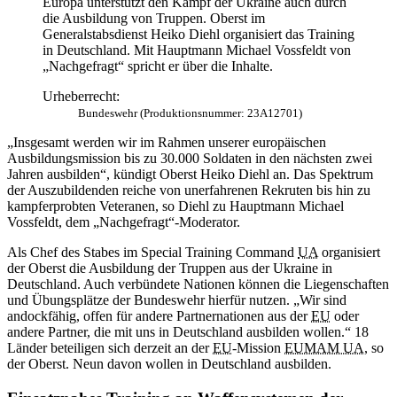
Europa unterstützt den Kampf der Ukraine auch durch
die Ausbildung von Truppen. Oberst im
Generalstabsdienst Heiko Diehl organisiert das Training
in Deutschland. Mit Hauptmann Michael Vossfeldt von
„Nachgefragt“ spricht er über die Inhalte.
Urheberrecht:
Bundeswehr (Produktionsnummer: 23A12701)
„Insgesamt werden wir im Rahmen unserer europäischen
Ausbildungsmission bis zu 30.000 Soldaten in den nächsten zwei
Jahren ausbilden“, kündigt Oberst Heiko Diehl an. Das Spektrum
der Auszubildenden reiche von unerfahrenen Rekruten bis hin zu
kampferprobten Veteranen, so Diehl zu Hauptmann Michael
Vossfeldt, dem „Nachgefragt“-Moderator.
Als Chef des Stabes im Special Training Command
UA
organisiert
der Oberst die Ausbildung der Truppen aus der Ukraine in
Deutschland. Auch verbündete Nationen können die Liegenschaften
und Übungsplätze der Bundeswehr hierfür nutzen. „Wir sind
andockfähig, offen für andere Partnernationen aus der
EU
oder
andere Partner, die mit uns in Deutschland ausbilden wollen.“ 18
Länder beteiligen sich derzeit an der
EU
-Mission
EUMAM UA
, so
der Oberst. Neun davon wollen in Deutschland ausbilden.