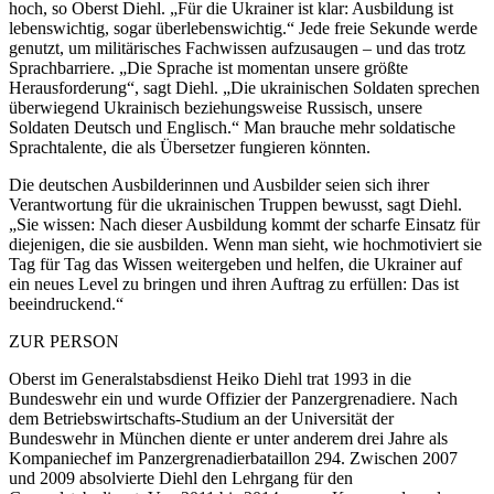
hoch, so Oberst Diehl. „Für die Ukrainer ist klar: Ausbildung ist
lebenswichtig, sogar überlebenswichtig.“ Jede freie Sekunde werde
genutzt, um militärisches Fachwissen aufzusaugen – und das trotz
Sprachbarriere. „Die Sprache ist momentan unsere größte
Herausforderung“, sagt Diehl. „Die ukrainischen Soldaten sprechen
überwiegend Ukrainisch beziehungsweise Russisch, unsere
Soldaten Deutsch und Englisch.“ Man brauche mehr soldatische
Sprachtalente, die als Übersetzer fungieren könnten.
Die deutschen Ausbilderinnen und Ausbilder seien sich ihrer
Verantwortung für die ukrainischen Truppen bewusst, sagt Diehl.
„Sie wissen: Nach dieser Ausbildung kommt der scharfe Einsatz für
diejenigen, die sie ausbilden. Wenn man sieht, wie hochmotiviert sie
Tag für Tag das Wissen weitergeben und helfen, die Ukrainer auf
ein neues Level zu bringen und ihren Auftrag zu erfüllen: Das ist
beeindruckend.“
ZUR PERSON
Oberst im Generalstabsdienst Heiko Diehl trat 1993 in die
Bundeswehr ein und wurde Offizier der Panzergrenadiere. Nach
dem Betriebswirtschafts-Studium an der Universität der
Bundeswehr in München diente er unter anderem drei Jahre als
Kompaniechef im Panzergrenadierbataillon 294. Zwischen 2007
und 2009 absolvierte Diehl den Lehrgang für den