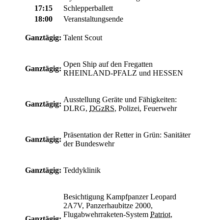
17:15
Schlepperballett
18:00
Veranstaltungsende
Ganztägig:
Talent Scout
Open Ship auf den Fregatten
Ganztägig:
RHEINLAND-PFALZ und HESSEN
Ausstellung Geräte und Fähigkeiten:
Ganztägig:
DLRG,
DGzRS
, Polizei, Feuerwehr
Präsentation der Retter in Grün: Sanitäter
Ganztägig:
der Bundeswehr
Ganztägig:
Teddyklinik
Besichtigung Kampfpanzer Leopard
2A7V, Panzerhaubitze 2000,
Flugabwehrraketen-System
Patriot
,
Ganztägig: