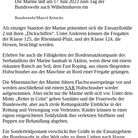
Die Marine lädt am 17 Juni 2023 zum Tag der
Bundeswehr nach Wilhelmshaven ein
Bundeswehr/Marcel Kröncke
Als einziger Standort der Marine präsentiert sich die Einsatzflottille
2 mit ihren „Dickschiffen“. Unter Anderem können die Fregatten
der Klasse 125, die Rheinland-Pfalz, und der Klasse 124, die
Hessen, besichtigt werden.
Erleben Sie auch die Fähigkeiten der Bordeinsatzkompanie des
Seebataillons der Marine hautnah in Aktion, wenn diese mit einem
riskanten Rutsch am Seil, dem Fast Roping, aus einem fliegenden
Hubschrauber aus der Maschine an Bord einer Fregatte gelangen.
Die Minentaucher der Marine führen Flachwassersprünge vor und
werden anschließend mit einem
SAR
Hubschrauber wieder
aufgenommen. Aber nicht nur die Marine stellt sich vor. Unter dem
Motto „Retter in Grün“ geben Sanitäter und die Feuerwehr der
Bundeswehr, aber auch zivile Rettungskräfte Einblicke in der
Rettung und Versorgung von Verletzten. Kinder können in einer
eigens eingerichteten Teddyklinik ihre verletzten Stofftiere und
Puppen zur Behandlung abgeben.
Ein Sonderfeldpostamt verschickt ihre Grüße in die Einsatzgebiete
der Bundeswehr in aller Welt oder zu ihren Lieben nach Hause.